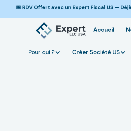
📅 RDV Offert avec un Expert Fiscal US — Dé
Accueil
N
Pour qui ?
Créer Société US
Créer sa LLC amér
Une LLC n’est pas un form